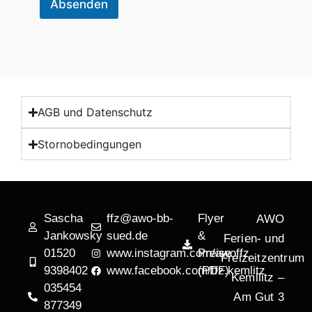
Absenden
AGB und Datenschutz
Stornobedingungen
Sascha
ffz@awo-bb-
Flyer
AWO
Jankowsky
sued.de
&
Ferien- und
01520
www.instagram.com/awoffz
Preise
Freizeitzentrum
9398402
www.facebook.com/ffz.kemlitz
(PDF)
Kemllitz –
035454
Am Gut 3
877349