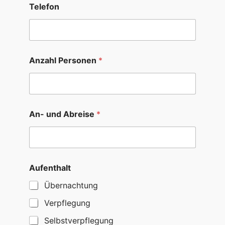
Telefon
b
r
e
i
s
e
Anzahl Personen
*
|
P
e
r
s
o
An- und Abreise
*
n
e
n
Aufenthalt
Übernachtung
Verpflegung
Selbstverpflegung