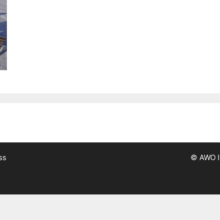
ss
© AWO I