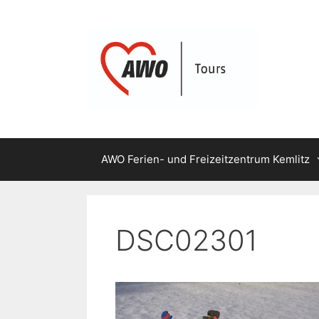
Zum
Inhalt
springen
AWO Ferien- und Freizeitzentrum Kemlitz
DSC02301